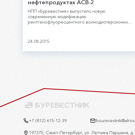
нефтепродуктах АСВ-2
НПП «Буревестник» выпустило новую
современную модификацию
рентгенофлуоресцентного волнодисперсионного
Анализатора серы в нефтепродуктах АСВ-2.
24.08.2015
+7 (812) 615-12-39
bourevestnik@alros
197375, Санкт-Петербург, ул. Летчика Паршина, д.3