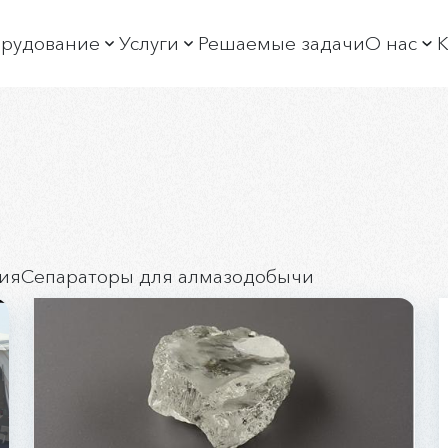
рудование
Услуги
Решаемые задачи
О нас
К
богащение алмазов
Обучение
О пре
ортировка алмазов
Постгарантийное обслуживание
Новос
богащение минерального сырья
Производственные услуги
Истор
ФА спектрометры и дифрактометры
Продажа неликвидов
Руков
отоковые РФА спектрометры и АСАК
Охран
ия
Сепараторы для алмазодобычи
ристаллы-анализаторы
Выста
Социа
Вакан
Раскр
Горяч