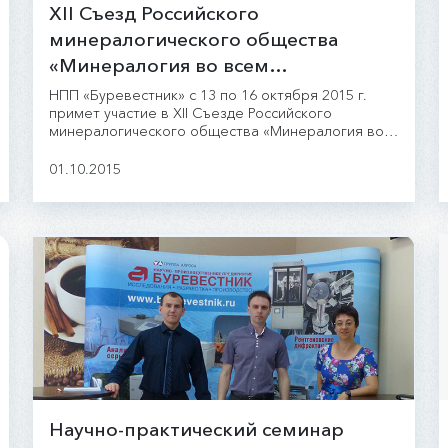
XII Съезд Российского
минералогического общества
«Минералогия во всем
пространстве сего слова»
НПП «Буревестник» с 13 по 16 октября 2015 г.
примет участие в XII Съезде Российского
минералогического общества «Минералогия во
всем пространстве сего слова», проходящем в г.
Санкт-Петербург на базе Национального
01.10.2015
минерально-сырьевого университета «Горный».
Научно-практический семинар