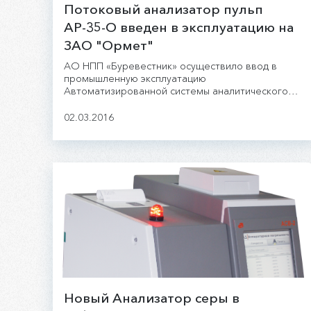
Потоковый анализатор пульп
АР-35-О введен в эксплуатацию на
ЗАО "Ормет"
АО НПП «Буревестник» осуществило ввод в
промышленную эксплуатацию
Автоматизированной системы аналитического
контроля обогатительной фабрики на базе
потокового анализатора пульп АР-35-О.
02.03.2016
Новый Анализатор серы в