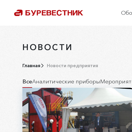
Обо
О
С
НОВОСТИ
О
Р
Главная
Новости предприятия
П
Все
Аналитические приборы
Мероприят
К