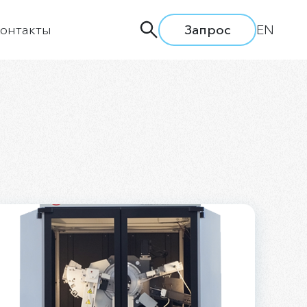
онтакты
Запрос
EN
дприятии
ти
ия
одство
а труда
вки и семинары
льная политика
сии
ытие информации
ая линия АЛРОСА