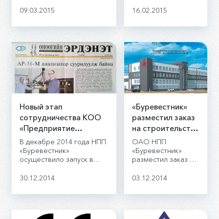
Indaba 2015,
Канада.
проходящей в г.
09.03.2015
16.02.2015
Кейптаун, ЮАР.
Новый этап
«Буревестник»
сотрудничества КОО
разместил заказ
«Предприятие
на строительство
ЭРДЭНЭТ» (г. Эрдэнэт,
инновационного
В декабре 2014 года НПП
ОАО НПП
Монголия) и НПП
центра в Особой
«Буревестник»
«Буревестник»
осуществило запуск в
разместил заказ на
«Буревестник», ОАО (г.
экономической
промышленную
строительство
Санкт-Петербург,
зоне (ОЭЗ)
эксплуатацию
инновационного
30.12.2014
03.12.2014
Россия).
Петербурга.
аналитического
центра в Особой
комплекса на основе
экономической
рентгеновского
зоне (ОЭЗ) Санкт-
анализатора АР-31-М.
Петербурга.