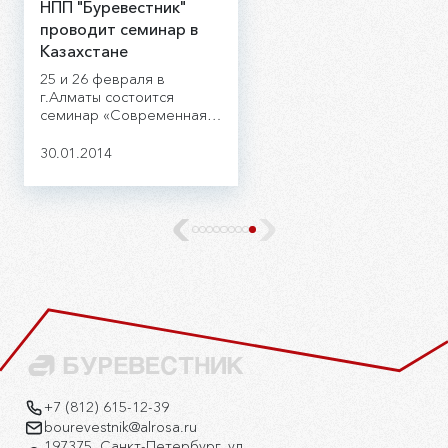
НПП "Буревестник"
проводит семинар в
Казахстане
25 и 26 февраля в
г.Алматы состоится
семинар «Современная
рентгеновская
аналитическая
30.01.2014
аппаратура и ее
применение в
промышленной
аналитике».
+7 (812) 615-12-39
bourevestnik@alrosa.ru
197375, Санкт-Петербург, ул.