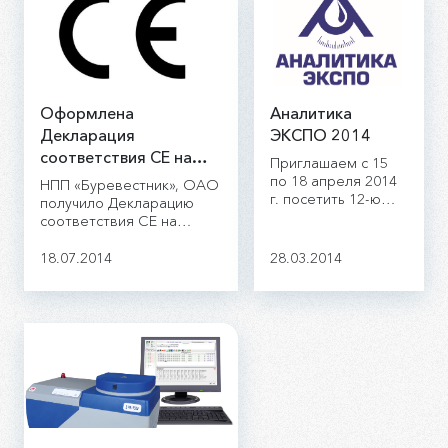
Оформлена
Аналитика
Декларация
ЭКСПО 2014
соответствия CE на
Приглашаем с 15
спектрометр БРА-135F
по 18 апреля 2014
НПП «Буревестник», ОАО
г. посетить 12-ю
получило Декларацию
международную
соответствия CE на
выставку Аналитика
рентгенофлуоресцентный
ЭКСПО 2014.
спектрометр БРА-135F.
18.07.2014
28.03.2014