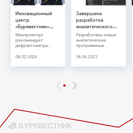
Инновационный
Завершена
центр
разработка
«Буревестник»
аналитического
получил
программного
Минпромторг
Разработаны новые
заключение о
обеспечения для
рекомендует
аналитические
дифрактометры
программные
подтверждении
рентгеновских
ДРОН-8Н и ДРОН-8Т
комплексы для
производства
дифрактометров
производства АО
анализа данных.
08.02.2024
06.06.2023
промышленной
«ИЦ «Буревестник».
продукции на
территории
Российской
Федерации