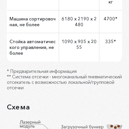
кг
Машина сортировоч
6180 х 2190 х 2
4700*
ная, не более
480
Стойка автоматичес
1090 х 905 х 20
335*
кого управления, не
55
более
* Предварительная информация
** Система отсечки - многоканальный пневматический
отсекатель с возможностью локальной/групповой
отсечки
Схема