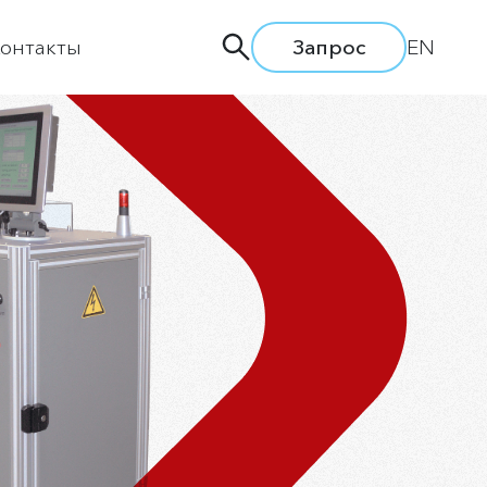
онтакты
Запрос
EN
дприятии
ти
ия
одство
а труда
вки и семинары
льная политика
сии
ытие информации
ая линия АЛРОСА