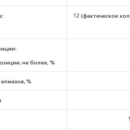
в:
12 (фактическое ко
зиции:
озиции, не более, %
 алмазов, %
н