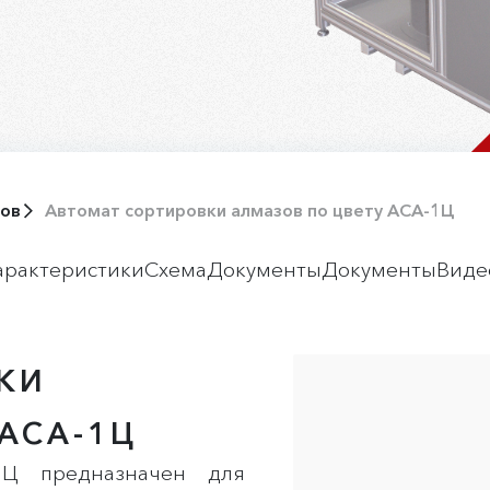
зов
Автомат сортировки алмазов по цвету АСА-1Ц
арактеристики
Схема
Документы
Документы
Виде
КИ
АСА-1Ц
1Ц предназначен для