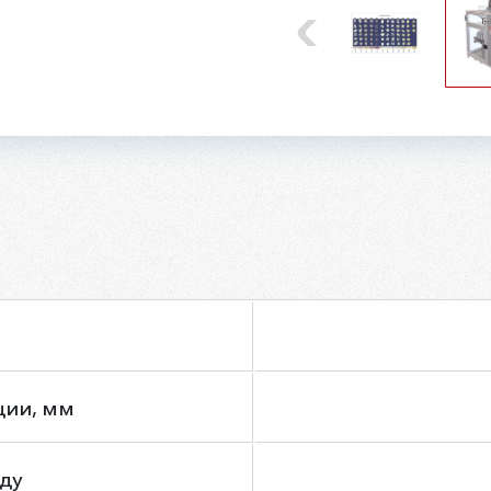
ции, мм
нду