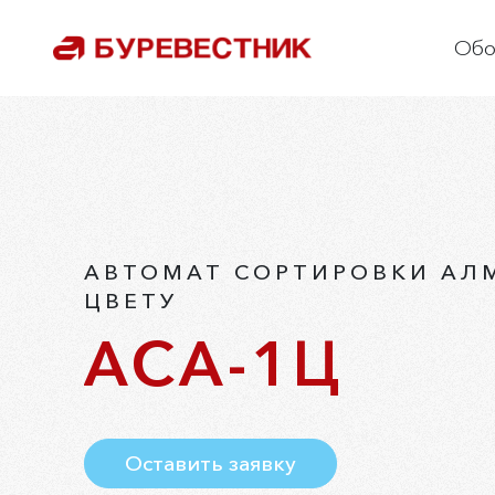
Обо
О
С
О
Р
П
АВТОМАТ СОРТИРОВКИ АЛ
ЦВЕТУ
К
АСА-1Ц
Оставить заявку