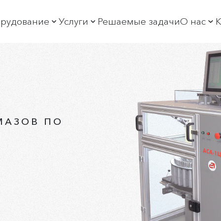
рудование
Услуги
Решаемые задачи
О нас
К
богащение алмазов
Обучение
О пре
ортировка алмазов
Постгарантийное обслуживание
Новос
богащение минерального сырья
Производственные услуги
Истор
ФА спектрометры и дифрактометры
Продажа неликвидов
Руков
отоковые РФА спектрометры и АСАК
Охран
МАЗОВ ПО
ристаллы-анализаторы
Выста
Социа
Вакан
Раскр
Горяч