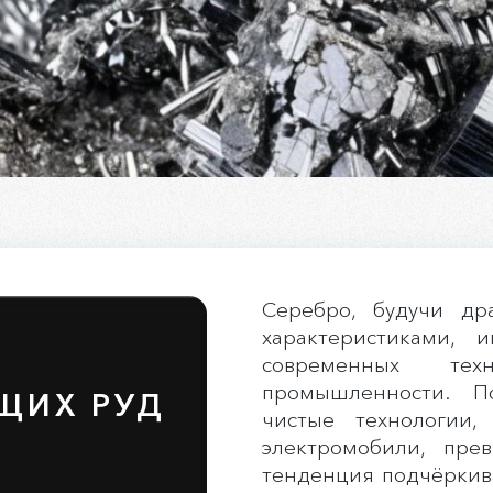
Серебро, будучи др
характеристиками,
современных те
промышленности. П
ЩИХ РУД
чистые технологии,
электромобили, пре
тенденция подчёркива