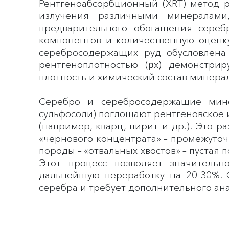
Рентгеноабсорбционный (XRT) метод 
излучения различными минералами
предварительного обогащения сере
компонентов и количественную оценк
серебросодержащих руд обусловлена
рентгеноплотностью (ρx) демонстри
плотность и химический состав минера
Серебро и серебросодержащие мине
сульфосоли) поглощают рентгеновское
(например, кварц, пирит и др.). Это 
«чернового концентрата» – промежуточ
породы – «отвальных хвостов» – пустая
Этот процесс позволяет значительн
дальнейшую переработку на 20-30%. 
серебра и требует дополнительного ан