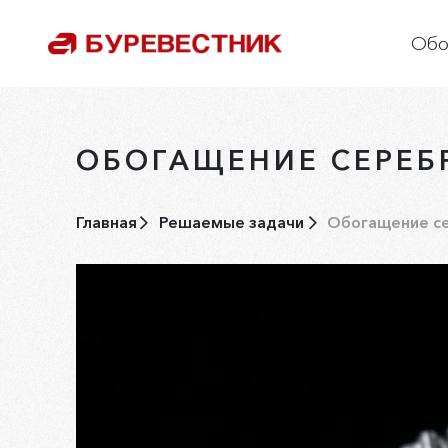
Обо
О
С
ОБОГАЩЕНИЕ СЕРЕ
О
Р
Главная
Решаемые задачи
Обогащение с
П
К