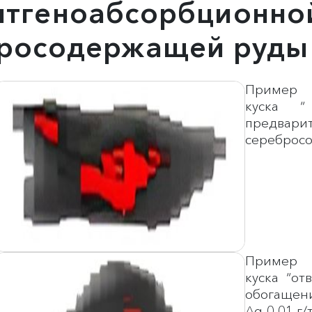
тгеноабсорбционной
бросодержащей руды
Пример р
куска “
предв
серебросо
Пример р
куска “от
обогащен
Ag-0,01 г/