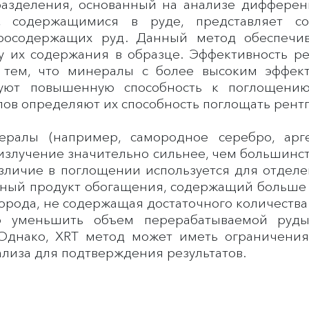
разделения, основанный на анализе дифферен
, содержащимися в руде, представляет со
бросодержащих руд. Данный метод обеспечи
у их содержания в образце. Эффективность ре
 тем, что минералы с более высоким эффе
руют повышенную способность к поглощению
лов определяют их способность поглощать рент
ралы (например, самородное серебро, арге
 излучение значительно сильнее, чем большинс
различие в поглощении используется для отде
ный продукт обогащения, содержащий больше с
 порода, не содержащая достаточного количест
о уменьшить объем перерабатываемой руды
Однако, XRT метод может иметь ограничени
ализа для подтверждения результатов.