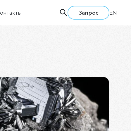
онтакты
Запрос
EN
дприятии
ти
ия
одство
а труда
вки и семинары
льная политика
сии
ытие информации
ая линия АЛРОСА