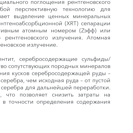
циального поглощения рентгеновского
бой перспективную технологию для
вает выделение ценных минеральных
нтгеноабсорбционной (XRT) сепарации
ктивным атомным номером (Zэфф) или
 рентгеновского излучения. Атомная
геновское излучение.
нтит, серебросодержащие сульфиды/
тво сопутствующих породных минералов
ления кусков серебросодержащей руды –
еребра, чем исходная руда – от пустой
ва серебра для дальнейшей переработки.
, что позволяет снизить затраты на
я в точности определения содержания