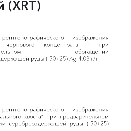
 (XRT)
ентгенографического изображения
 чернового концентрата ” при
арительном обогащении
держащей руды (-50+25) Ag-4,03 г/т
ентгенографического изображения
вального хвоста” при предварительном
ии серебросодержащей руды (-50+25)
т