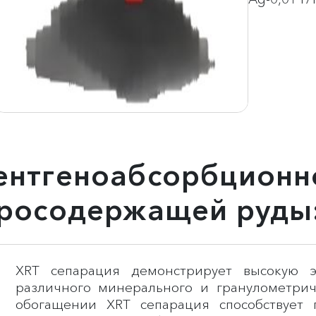
нтгеноабсорбционно
бросодержащей руды
XRT сепарация демонстрирует высокую 
различного минерального и гранулометрич
обогащении XRT сепарация способствует