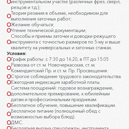
инструментальном участке (различных фрез, сверл,
резцов и т.д.);
Теория резания в объеме, необходимом для
выполнения заточных работ;
Желание обучаться;
Чтение технической документации;
Способы и приемы заточки и доводки режущего
инструмента с точностью размеров по 5-му и выше
квалитету на универсальных и заточных станках.
Условия:
График работы: с 7:30 до 16.20, в ПТ до 15.05
Развозка от ст. м. Новочеркасская, ст. м.
Комендантский Пр. и ст. м. Пр. Просвещения.
Строгое соблюдение трудового законодательства.
Ежегодная индексация заработной платы.
Система поощрений: годовое вознаграждение,
дополнительное премирование, к юбилейным
датам и профессиональным праздникам.
Бесплатное обучение, повышение квалификации.
Бесплатное питание (полноценный обед с
возможностью выбора блюд).
ДМС.
Бесплатная выдача спецодежды, инструмента.