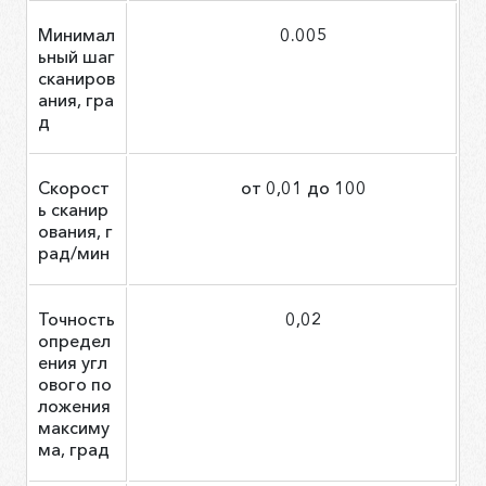
Минимал
0.005
ьный шаг
сканиров
ания, гра
д
Скорост
от 0,01 до 100
ь сканир
ования, г
рад/мин
Точность
0,02
определ
ения угл
ового по
ложения
максиму
ма, град