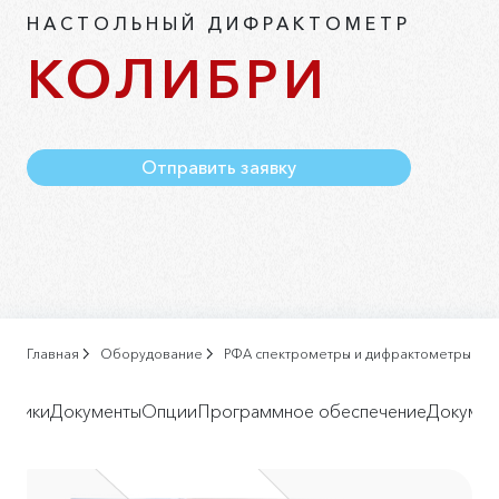
НАСТОЛЬНЫЙ ДИФРАКТОМЕТР
КОЛИБРИ
Отправить заявку
Главная
Оборудование
РФА спектрометры и дифрактометры
истики
Документы
Опции
Программное обеспечение
Докумен