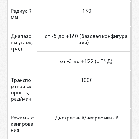
Радиус R,
150
мм
Диапазо
от -5 до +160 (базовая конфигура
ны углов,
ция)
град
от -3 до +155 (с ПЧД)
Транспо
1000
ртная ск
орость, г
рад/мин
Режимы с
Дискретный/непрерывный
канирова
ния