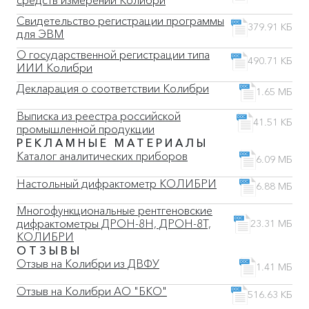
Свидетельство регистрации программы
379.91 КБ
для ЭВМ
О государственной регистрации типа
490.71 КБ
ИИИ Колибри
Декларация о соответствии Колибри
1.65 МБ
Выписка из реестра российской
41.51 КБ
промышленной продукции
РЕКЛАМНЫЕ МАТЕРИАЛЫ
Каталог аналитических приборов
6.09 МБ
Настольный дифрактометр КОЛИБРИ
6.88 МБ
Многофункциональные рентгеновские
дифрактометры ДРОН-8Н, ДРОН-8Т,
23.31 МБ
КОЛИБРИ
ОТЗЫВЫ
Отзыв на Колибри из ДВФУ
1.41 МБ
Отзыв на Колибри АО "БКО"
516.63 КБ