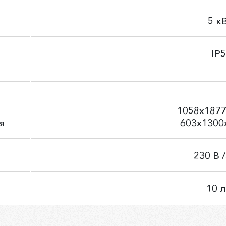
5 к
IP
1058х187
я
603х1300
230 В 
10 