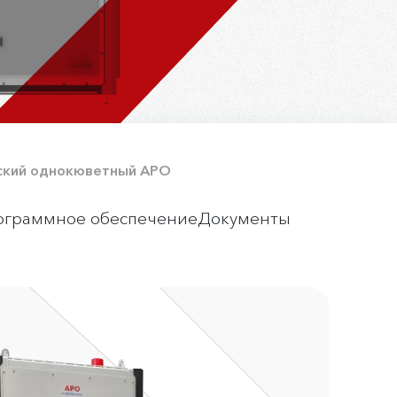
вский однокюветный АРО
ограммное обеспечение
Документы