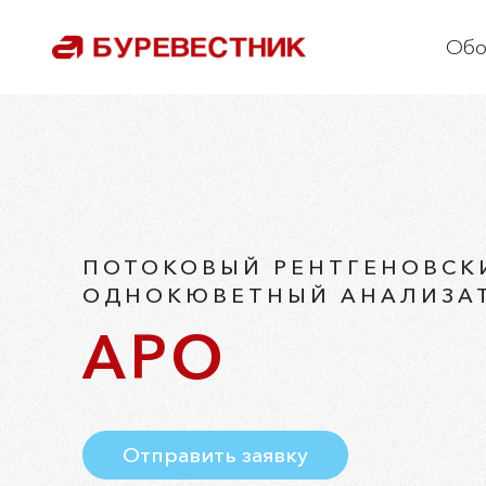
Обо
О
С
О
Р
П
ПОТОКОВЫЙ РЕНТГЕНОВСК
ОДНОКЮВЕТНЫЙ АНАЛИЗА
К
АРО
Отправить заявку