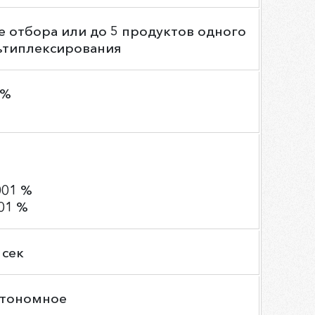
е отбора или до 5 продуктов одного
ьтиплексирования
 %
001 %
001 %
 сек
втономное