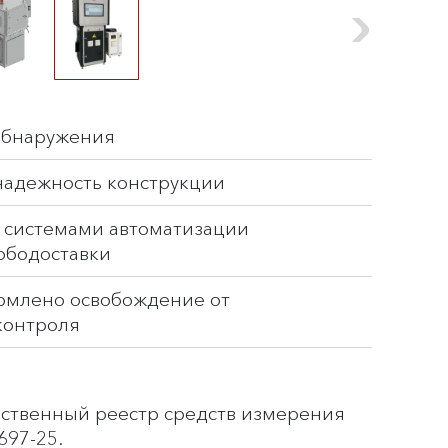
обнаружения
надежность конструкции
 системами автоматизации
ободоставки
рмлено освобождение от
контроля
рственный реестр средств измерения
697-25.