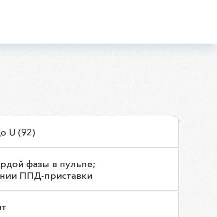
до U (92)
ёрдой фазы в пульпе;
ании ППД-приставки
шт