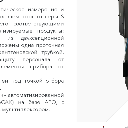
атическое измерение и
х элементов от серы S
го соответствующими
лизируемые продукты:
т из двухсекционной
оложены одна проточная
ентгеновской трубкой.
ащиту персонала от
элементы прибора от
лен под точкой отбора
.
юч» автоматизированной
АСАК) на базе АРО, с
, мультиплексором.