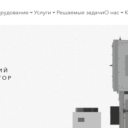
рудование
Услуги
Решаемые задачи
О нас
К
богащение алмазов
Обучение
О пре
ортировка алмазов
Постгарантийное обслуживание
Новос
богащение минерального сырья
Производственные услуги
Истор
ФА спектрометры и дифрактометры
Продажа неликвидов
Руков
отоковые РФА спектрометры и АСАК
Охран
ИЙ
ТОР
ристаллы-анализаторы
Выста
Социа
Вакан
Раскр
Горяч