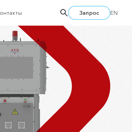
онтакты
Запрос
EN
дприятии
ти
ия
одство
а труда
вки и семинары
льная политика
сии
ытие информации
ая линия АЛРОСА