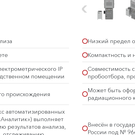
ализа
Низкий предел 
ете
Компактность и 
пектрометрического IP
Совместимость с
водственном помещении
пробоотбора, пр
Может быть офо
го происхождения
радиационного 
кс автоматизированных
«Аналитик») выполняет
Внесён в госуда
ю результатов анализа,
России под № 96
х, отслеживанию