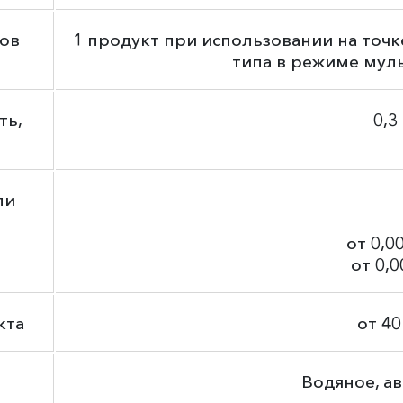
ов
1 продукт при использовании на точк
типа в режиме мул
ть,
0,3
ли
от 0,0
от 0,
кта
от 40
Водяное, а