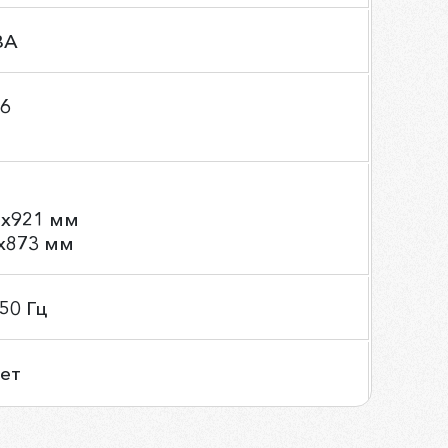
ВА
56
7х921 мм
х873 мм
/50 Гц
лет