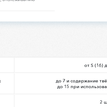
от S (16) 
х
до 7 и содержание тв
до 15 при использов
2 