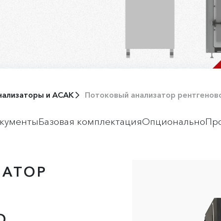
нализаторы и АСАК
Потоковый анализатор рентгено
кументы
Базовая комплектация
Опционально
Пр
ЗАТОР
О