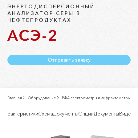
ЭНЕРГОДИСПЕРСИОННЫЙ
АНАЛИЗАТОР СЕРЫ В
НЕФТЕПРОДУКТАХ
АСЭ-2
Отправить заявку
Главная
Оборудование
РФА спектрометры и дифрактометры
е
Характеристики
Схема
Документы
Опции
Документы
Видеом