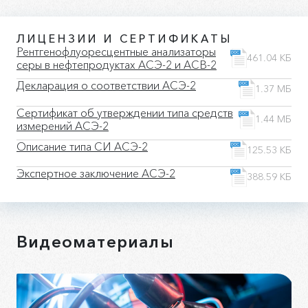
ЛИЦЕНЗИИ И СЕРТИФИКАТЫ
Рентгенофлуоресцентные анализаторы
461.04 КБ
серы в нефтепродуктах АСЭ-2 и АСВ-2
Декларация о соответствии АСЭ-2
1.37 МБ
Сертификат об утверждении типа средств
1.44 МБ
измерений АСЭ-2
Описание типа СИ АСЭ-2
125.53 КБ
Экспертное заключение АСЭ-2
388.59 КБ
Видеоматериалы