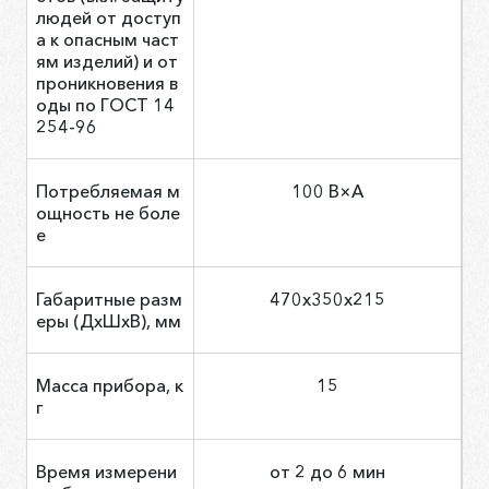
людей от доступ
а к опасным част
ям изделий) и от
проникновения в
оды по ГОСТ 14
254-96
Потребляемая м
100 В×А
ощность не боле
е
Габаритные разм
470х350х215
еры (ДхШхВ), мм
Масса прибора, к
15
г
Время измерени
от 2 до 6 мин