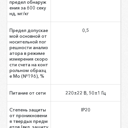
предел обнаруж
ения за 600 секу
нд, мг/кг
Предел допускае
0,5
мой основной от
носительной пог
решности анализ
атора в режиме
измерения скоро
сти счета на конт
рольном образц
е Мо (№196), %
Питание от сети
220±22 В, 50±1 Гц
Степень защиты
IP20
от проникновени
я твердых предм
етов (вкл. защиту