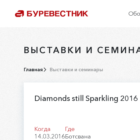
Обо
О
С
ВЫСТАВКИ И СЕМИН
О
Р
Главная
Выставки и семинары
П
К
Diamonds still Sparkling 2016
Когда
Где
14.03.2016
Ботсвана