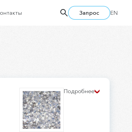
онтакты
Запрос
EN
дприятии
ти
ия
одство
а труда
вки и семинары
Подробнее
льная политика
сии
ытие информации
ая линия АЛРОСА