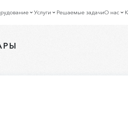
рудование
Услуги
Решаемые задачи
О нас
К
богащение алмазов
Обучение
О пре
ортировка алмазов
Постгарантийное обслуживание
Новос
АРЫ
богащение минерального сырья
Производственные услуги
Истор
ФА спектрометры и дифрактометры
Продажа неликвидов
Руков
отоковые РФА спектрометры и АСАК
Охран
ристаллы-анализаторы
Выста
Социа
Вакан
Раскр
Горяч