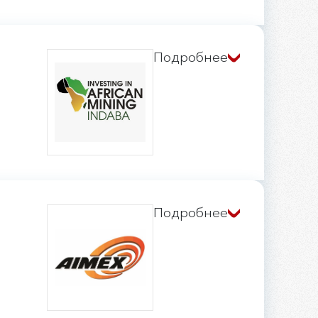
вана на весь
тинга.
 сепаратора
Подробнее
стрировалась
Подробнее